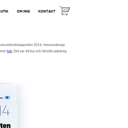
BUTIK
OM MIG
KONTAKT
r i Cancerfondsrapporten 2014. Immunoterapi
s mer
här.
Det var ett kul och lärorikt uppdrag