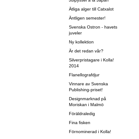
Julpyssel á la Japan
Ätliga alger till Catxalot
Äntligen semester!
Svenska Ostron - havets
juveler
Ny kollektion
Är det redan vår?
Silverpristagare i Kolla!
2014
Flanellografdjur
Vinnare av Svenska
Publishing-priset!
Designmarknad på
Moriskan i Malmö
Föräldraledig
Fina fisken
Förnominerad i Kolla!