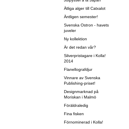
Julpyssel á la Japan
Ätliga alger till Catxalot
Äntligen semester!
Svenska Ostron - havets
juveler
Ny kollektion
Är det redan vår?
Silverpristagare i Kolla!
2014
Flanellografdjur
Vinnare av Svenska
Publishing-priset!
Designmarknad på
Moriskan i Malmö
Föräldraledig
Fina fisken
Förnominerad i Kolla!