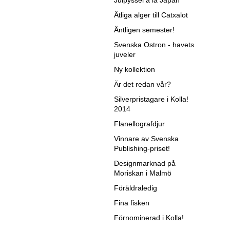
Julpyssel á la Japan
Ätliga alger till Catxalot
Äntligen semester!
Svenska Ostron - havets
juveler
Ny kollektion
Är det redan vår?
Silverpristagare i Kolla!
2014
Flanellografdjur
Vinnare av Svenska
Publishing-priset!
Designmarknad på
Moriskan i Malmö
Föräldraledig
Fina fisken
Förnominerad i Kolla!